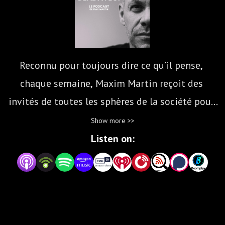
Reconnu pour toujours dire ce qu’il pense, 
chaque semaine, Maxim Martin reçoit des 
invités de toutes les sphères de la société pour 
satisfaire sa curiosité et mieux comprendre le 
Show more >>
monde dans lequel on vit. Sexe, sport, politique, 
Listen on:
enjeu de société, reconstruire sa vie: tout est au 
rendez-vous.