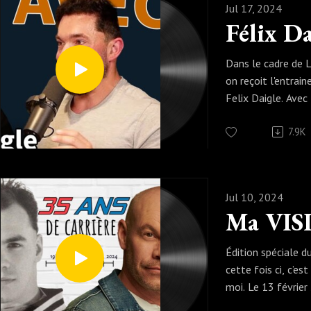
Jul 17, 2024
salées, pas propre
BON PODCAST !
Dans le cadre de L
on reçoit l'entrain
Felix Daigle. Avec 
d'entraînement (en
7.9K
pour tous, de pla
client, d'alimentat
d'assemblage alim
vieillesse en sant
Jul 10, 2024
à bouger et telle
TELLEMENT plus
Édition spéciale d
Felix:
cette fois ci, c’es
https://www.inst
moi. Le 13 février
daigle/?hl=frMaxi
célébrais 35 ans d
https://www.fac